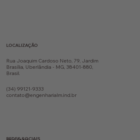
LOCALIZAÇÃO
Rua Joaquim Cardoso Neto, 79, Jardim
Brasília, Uberlândia - MG, 38401-880,
Brasil.
(34) 99121-9333
contato@engenharialm.ind.br
REDES SOCIAIS